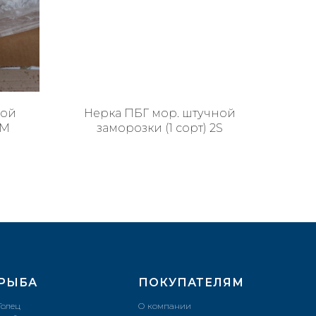
ной
Нерка ПБГ мор. штучной
 M
заморозки (1 сорт) 2S
РЫБА
ПОКУПАТЕЛЯМ
Голец
О компании