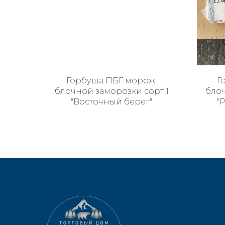
Горбуша ПБГ морож.
Г
блочной заморозки сорт 1
блоч
"Восточный берег"
"