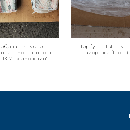
орбуша ПБГ морож.
Горбуша ПБГ штуч
ной заморозки сорт 1
заморозки (1 сорт)
РПЗ Максимовский"