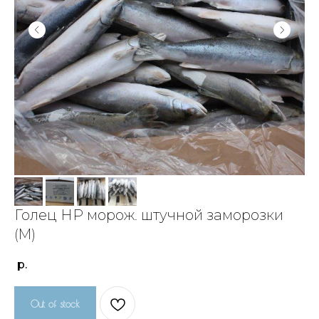
Голец НР морож. штучной заморозки
(M)
р.
Out of stock